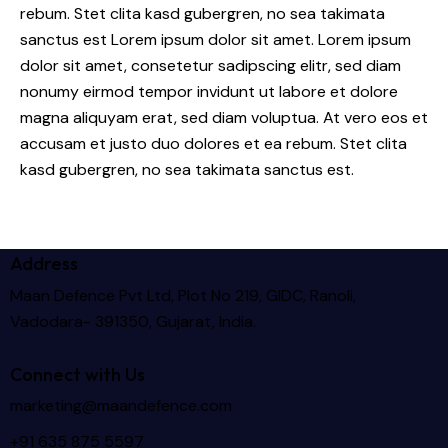
rebum. Stet clita kasd gubergren, no sea takimata
sanctus est Lorem ipsum dolor sit amet. Lorem ipsum
dolor sit amet, consetetur sadipscing elitr, sed diam
nonumy eirmod tempor invidunt ut labore et dolore
magna aliquyam erat, sed diam voluptua. At vero eos et
accusam et justo duo dolores et ea rebum. Stet clita
kasd gubergren, no sea takimata sanctus est.
Address
Maan Defence Pvt Ltd, Plot No 219, GIDC, Ranoli,
Vadodara- 391350, Gujarat, India.
Connect with Us
marketing@maandefence.com
+91 635 875 5597