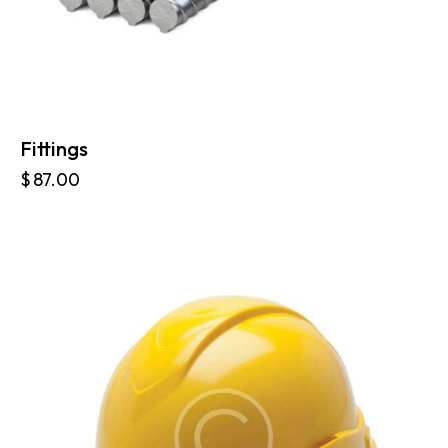
Fittings
$
87.00