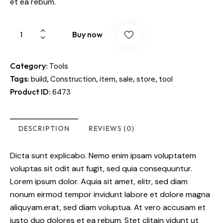
et ea rebum.
Buy now
Category:
Tools
Tags:
,
,
,
,
,
build
Construction
item
sale
store
tool
Product ID:
6473
DESCRIPTION
REVIEWS (0)
Dicta sunt explicabo. Nemo enim ipsam voluptatem
voluptas sit odit aut fugit, sed quia consequuntur.
Lorem ipsum dolor. Aquia sit amet, elitr, sed diam
nonum eirmod tempor invidunt labore et dolore magna
aliquyam.erat, sed diam voluptua. At vero accusam et
justo duo dolores et ea rebum. Stet clitain vidunt ut