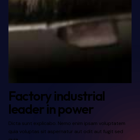
Factory industrial
leader in power
Dicta sunt explicabo. Nemo enim ipsam voluptatem
quia voluptas sit aspernatur aut odit aut fugit sed
quia.